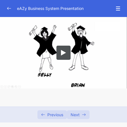
eAZy Business System Presentation
Business System Presentation
0/9
Background Speaker
11:38
Ilustrasi Bryan & Sally
04:35
Whats Your Story
07:50
Dimakah Anda?
06:26
Kenapa Harus Punya Income Ratusan Juta?
10:47
Biaya Hidup 100 Juta Perbulan Wajar
06:05
Konsep Bisnis Vision
15:58
Previous
Next
Tujuan, Dream Pasti Yang Besar
21:48